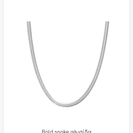
Bold snake αλυσίδα