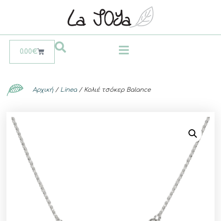
0.00
€
Αρχική
/
Linea
/ Κολιέ τσόκερ Balance