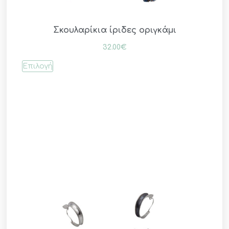
Σκουλαρίκια ίριδες οριγκάμι
32.00
€
Επιλογή