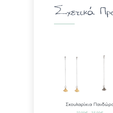
Σχετικά Πρ
Σκουλαρίκια Πανδώρ
22.00
€
–
35.00
€