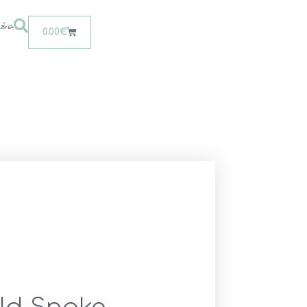
ένα
0.00
€