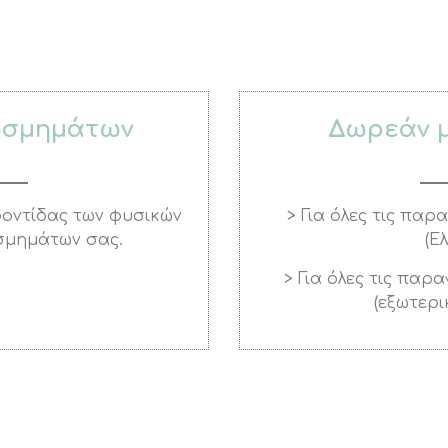
οσμημάτων
Δωρεάν 
φροντίδας των φυσικών
> Για όλες τις παρ
σμημάτων σας.
(Ε
> Για όλες τις παρ
(εξωτερι