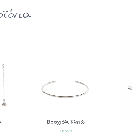
οϊόντα
α
Βραχιόλι Κλειώ
45.00
€