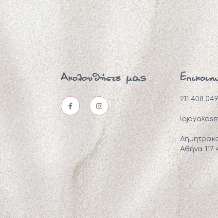
Ακολουθήστε μας
Επικοιν
211 408 04
lajoyakos
Δημητρακο
Αθήνα 117 