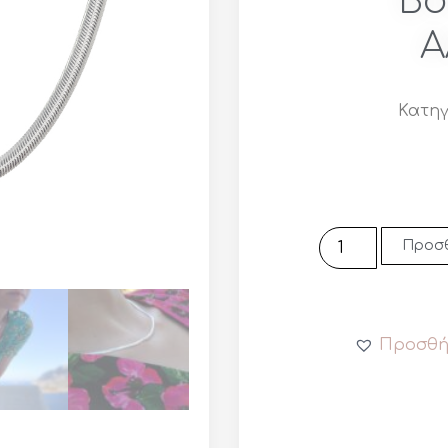
Bo
Α
Κατηγ
Προσθ
Προσθή