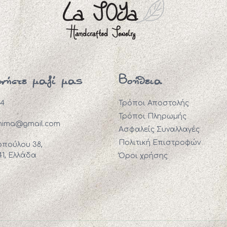
ωνήστε μαζί μας
Βοήθεια
94
Τρόποι Αποστολής
Τρόποι Πληρωμής
mima@gmail.com
Ασφαλείς Συναλλαγές
Πολιτική Επιστροφών
πούλου 38,
41, Ελλάδα
Όροι χρήσης