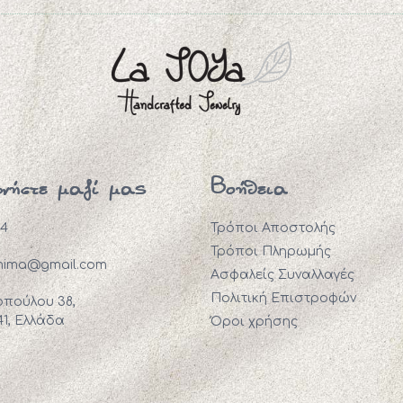
ωνήστε μαζί μας
Βοήθεια
94
Τρόποι Αποστολής
Τρόποι Πληρωμής
mima@gmail.com
Ασφαλείς Συναλλαγές
Πολιτική Επιστροφών
πούλου 38,
41, Ελλάδα
Όροι χρήσης