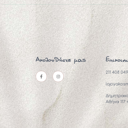
Ακολουθήστε μας
Επικοιν
211 408 04
lajoyakos
Δημητρακο
Αθήνα 117 