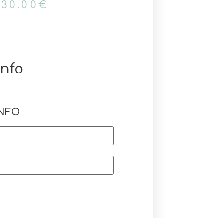
30.00
€
info
INFO