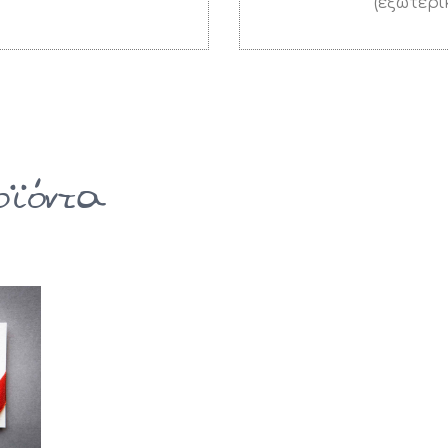
(εξωτερι
οϊόντα